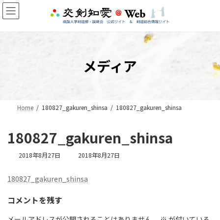
コ
ナ
ン
ビ
テ
ゲ
ン
ー
ツ
シ
へ
ョ
メディア
ス
ン
キ
に
ッ
移
プ
動
Home
180827_gakuren_shinsa
180827_gakuren_shinsa
180827_gakuren_shinsa
最
2018年8月27日
2018年8月27日
終
更
180827_gakuren_shinsa
新
日
コメントを残す
時
:
メールアドレスが公開されることはありません。
※
が付いている