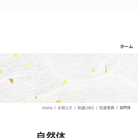
コ
ナ
ン
ビ
テ
ゲ
ン
ー
ツ
シ
へ
ョ
ホーム
ス
ン
キ
に
ッ
移
プ
動
Home
お知らせ
剣道LABO
剣道事典
自然体
自然体