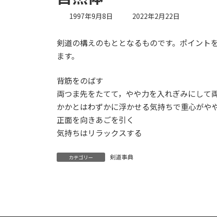
最
1997年9月8日
2022年2月22日
終
更
剣道の構えのもととなるものです。ポイント
新
日
ます。
時
:
背筋をのばす
両つま先をたてて，やや力を入れぎみにして
かかとはわずかに浮かせる気持ちで重心がや
正面を向きあごを引く
気持ちはリラックスする
剣道事典
カテゴリー