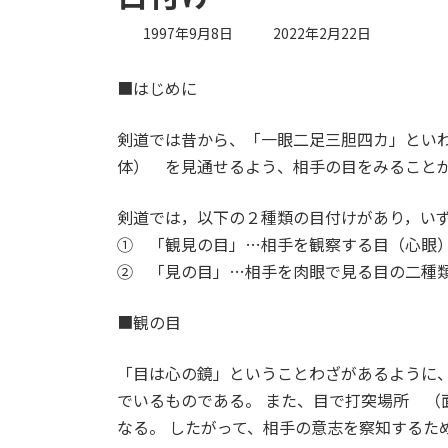
最
1997年9月8日
2022年2月22日
終
更
■はじめに
新
日
時
剣道では昔から、「一眼二足三胆四カ」とい
:
体） を見通せるよう、相手の目をみること
剣道では，以下の２種類の目付けがあり，い
① 「観見の目」…相手を観察する目（心眼
② 「見の目」…相手を肉眼で見る目の二種
■観の目
「目は心の鏡」ということわざがあるように
でいるものである。 また、目で打突場所 （
なる。 したがって、相手の意志を察知するた