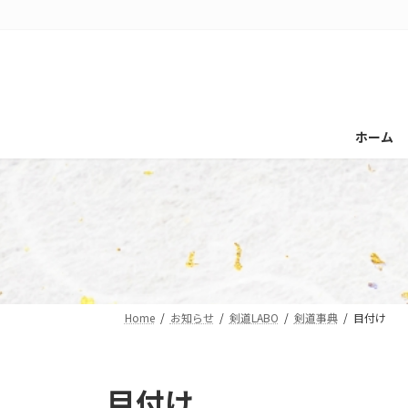
コ
ナ
ン
ビ
テ
ゲ
ン
ー
ツ
シ
へ
ョ
ホーム
ス
ン
キ
に
ッ
移
プ
動
Home
お知らせ
剣道LABO
剣道事典
目付け
目付け