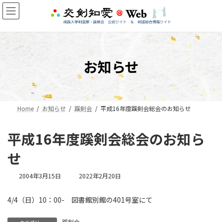
コ
ナ
ン
ビ
テ
ゲ
ン
ー
ツ
シ
へ
ョ
お知らせ
ス
ン
キ
に
ッ
移
プ
動
Home
お知らせ
蹊剣会
平成16年度蹊剣会総会のお知らせ
平成16年度蹊剣会総会のお知ら
せ
最
2004年3月15日
2022年2月20日
終
更
4/4（日）10：00- 図書館別館の401号室にて
新
日
時
蹊剣会