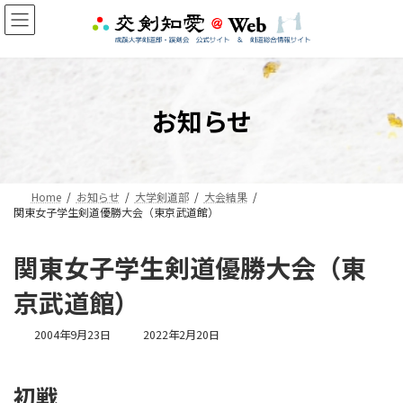
コ
ナ
ン
ビ
テ
ゲ
ン
ー
ツ
シ
へ
ョ
お知らせ
ス
ン
キ
に
ッ
移
プ
動
Home
お知らせ
大学剣道部
大会結果
関東女子学生剣道優勝大会（東京武道館）
関東女子学生剣道優勝大会（東
京武道館）
最
2004年9月23日
2022年2月20日
終
更
新
初戦
日