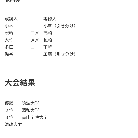
時
:
成蹊大 専修大
小林 － 小峯（引き分け）
松崎 －コメ 高橋
大竹 －メメ 椎橋
多田 －コ 下崎
磯谷 － 工藤（引き分け）
大会結果
優勝 筑波大学
２位 清和大学
３位 青山学院大学
法政大学