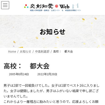
コ
ナ
ン
ビ
テ
ゲ
ン
ー
ツ
シ
へ
ョ
お知らせ
ス
ン
キ
に
ッ
移
プ
動
Home
お知らせ
中高剣道部
高校： 都大会
高校： 都大会
最
2005年8月24日
2022年2月20日
終
更
男子は2部で一回戦負けでした。女子は1部でベスト16に入りまし
新
た。女子は健闘しましたが、男子はふがいない結果で申し訳ござ
日
時
いませんでした。
:
これからより一層稽古に励みたいと思うので、応援よろしくお願