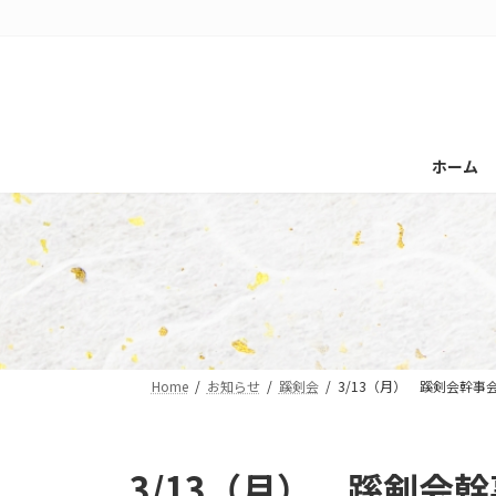
コ
ナ
ン
ビ
テ
ゲ
ン
ー
ツ
シ
へ
ョ
ホーム
ス
ン
キ
に
ッ
移
プ
動
Home
お知らせ
蹊剣会
3/13（月） 蹊剣会幹事
3/13（月） 蹊剣会