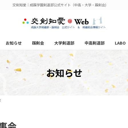
交剣知愛｜成蹊学園剣道部公式サイト（中高・大学・蹊剣会)
お知らせ
蹊剣会
大学剣道部
中高剣道部
LABO
お知らせ
会
幹事会