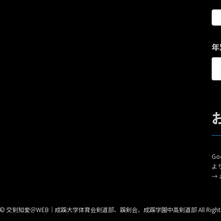
年
G
よ
→
ght © 交剣知愛＠WEB｜成蹊大学体育会剣道部、蹊剣会、成蹊学園中高剣道部 All Rights Re