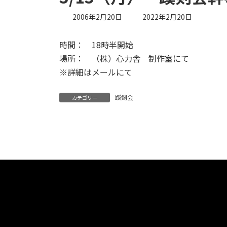
最
2006年2月20日
2022年2月20日
終
更
時間： 18時半開始
新
日
場所： （株）心力舎 制作室にて
時
※詳細はメールにて
:
蹊剣会
カテゴリー