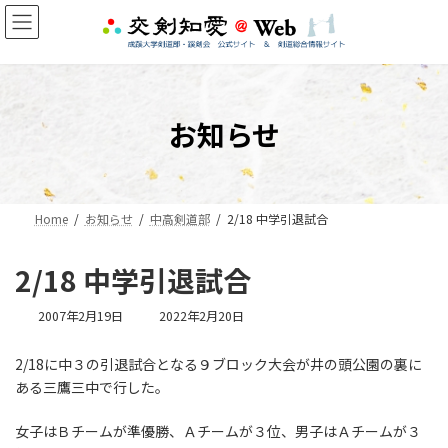
コ
ナ
ン
ビ
テ
ゲ
ン
ー
ツ
シ
へ
ョ
お知らせ
ス
ン
キ
に
ッ
移
プ
動
Home
お知らせ
中高剣道部
2/18 中学引退試合
2/18 中学引退試合
最
2007年2月19日
2022年2月20日
終
更
2/18に中３の引退試合となる９ブロック大会が井の頭公園の裏に
新
ある三鷹三中で行した。
日
時
:
女子はＢチームが準優勝、Ａチームが３位、男子はＡチームが３