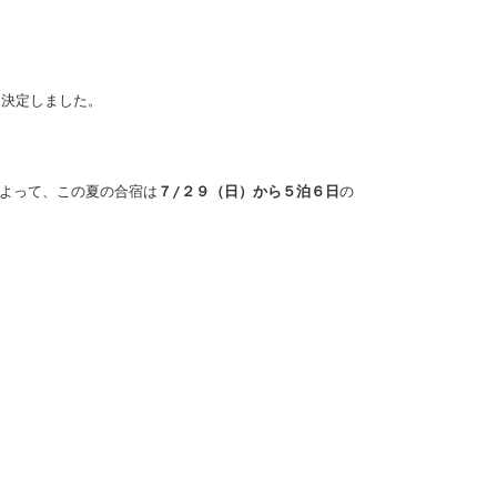
に決定しました。
。よって、この夏の合宿は
７/２９（日）から５泊６日
の