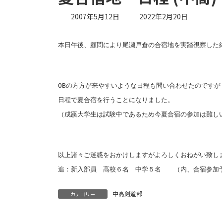
最
2007年5月12日
2022年2月20日
終
更
新
本日午後、顧問により尾瀬戸倉の合宿地を実踏視察した
日
時
:
OBの方方が来やすいような日程も問い合わせたのです
日程で夏合宿を行うことになりました。
（成蹊大学生は試験中であるため今夏合宿の参加は難し
以上諸々ご迷惑をおかけしますがよろしくおねがい致し
追：新入部員 高校６名 中学５名 （内、合宿参加
中高剣道部
カテゴリー