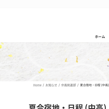
コ
ナ
ン
ビ
テ
ゲ
ン
ー
ツ
シ
へ
ョ
ホーム
ス
ン
キ
に
ッ
移
プ
動
Home
お知らせ
中高剣道部
夏合宿地・日程 (中高)
夏合宿地・日程 (中高)