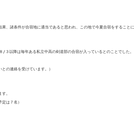
結果、諸条件が合宿地に適当であると思われ、この地で今夏合宿をすること
が８/３以降は毎年ある私立中高の剣道部の合宿が入っているとのことでした
いとの連絡を受けています。）
ます。
予定は７名）