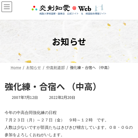
コ
ナ
ン
ビ
テ
ゲ
ン
ー
ツ
シ
へ
ョ
お知らせ
ス
ン
キ
に
ッ
移
プ
動
Home
お知らせ
中高剣道部
強化練・合宿へ （中高）
強化練・合宿へ （中高）
最
2007年7月12日
2022年2月20日
終
更
今年の中高合同強化練の日程
新
日
７月２３日（月）～２７日（金） ９時～１２時 です。
時
人数は少ないですが部員たちはきびきび稽古しています。ＯＢ・ＯＧの
:
参加をよろしくおねがいします。