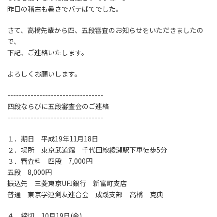
時
昨日の稽古も暑さでバテばてでした。
:
さて、高橋先輩から四、五段審査のお知らせをいただきましたの
で、
下記、ご連絡いたします。
よろしくお願いします。
---------------------------------
四段ならびに五段審査会のご連絡
---------------------------------
１．期日 平成19年11月18日
２．場所 東京武道館 千代田線綾瀬駅下車徒歩5分
３．審査料 四段 7,000円
五段 8,000円
振込先 三菱東京UFJ銀行 新富町支店
普通 東京学連剣友連合会 成蹊支部 高橋 克典
４．締切 10月19日(金)