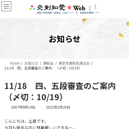
コ
ナ
ン
ビ
テ
ゲ
ン
ー
ツ
シ
へ
ョ
お知らせ
ス
ン
キ
に
ッ
移
プ
動
Home
お知らせ
蹊剣会
東京学連剣友連合会
11/18 四、五段審査のご案内 （〆切：10/19）
11/18 四、五段審査のご案内
（〆切：10/19）
最
2007年9月19日
2022年2月20日
終
更
こんにちは、土屋です。
新
９月も後半なのに残暑厳しいですねー。
日