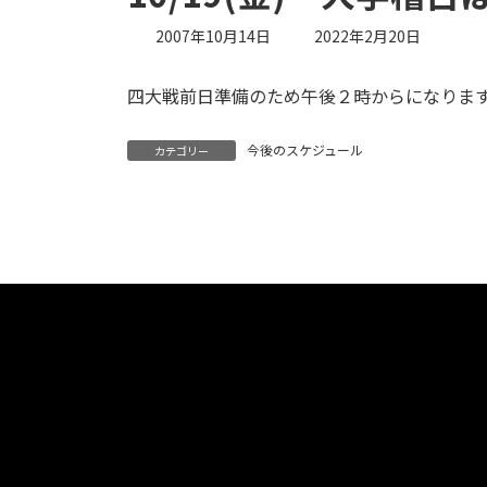
最
2007年10月14日
2022年2月20日
終
更
四大戦前日準備のため午後２時からになりま
新
日
時
今後のスケジュール
カテゴリー
: