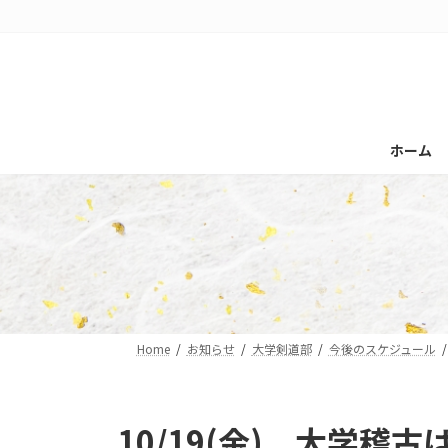
コ
ナ
ン
ビ
テ
ゲ
ン
ー
ツ
シ
へ
ョ
ホーム
ス
ン
キ
に
ッ
移
プ
動
Home
お知らせ
大学剣道部
今後のスケジュール
10/19(金) 大学稽古