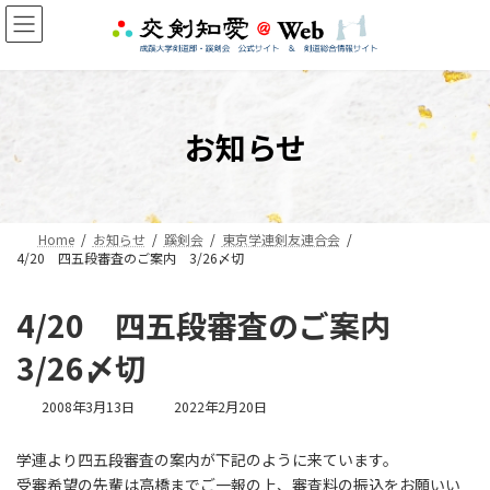
コ
ナ
ン
ビ
テ
ゲ
ン
ー
ツ
シ
へ
ョ
お知らせ
ス
ン
キ
に
ッ
移
プ
動
Home
お知らせ
蹊剣会
東京学連剣友連合会
4/20 四五段審査のご案内 3/26〆切
4/20 四五段審査のご案内
3/26〆切
最
2008年3月13日
2022年2月20日
終
更
学連より四五段審査の案内が下記のように来ています。
新
受審希望の先輩は高橋までご一報の上、審査料の振込をお願いい
日