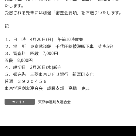
時
たします。
:
受審される先輩には別途「審査会要項」をお送りいたします。
記
１．日 時 4月20日(日) 午前10時開始
２．場 所 東京武道館 千代田線綾瀬駅下車 徒歩5分
３．審査料 四段 7,000円
五段 8,000円
４．締切日 3月26日(水)厳守
５．振込先 三菱東京ＵＦＪ銀行 新富町支店
普通 ３９２０４５６
東京学連剣友連合会 成蹊支部 高橋 克典
東京学連剣友連合会
カテゴリー