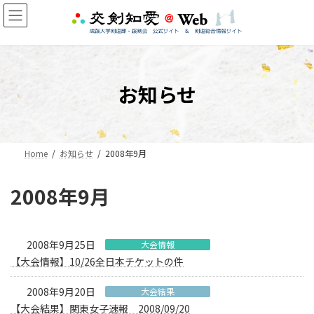
コ
ナ
ン
ビ
テ
ゲ
ン
ー
ツ
シ
へ
ョ
お知らせ
ス
ン
キ
に
ッ
移
プ
動
Home
お知らせ
2008年9月
2008年9月
2008年9月25日
大会情報
【大会情報】10/26全日本チケットの件
2008年9月20日
大会結果
【大会結果】関東女子速報 2008/09/20