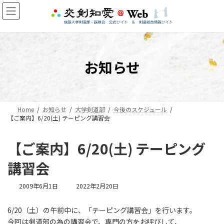
コ
ナ
ン
ビ
テ
ゲ
ン
ー
ツ
シ
へ
ョ
お知らせ
ス
ン
キ
に
ッ
移
プ
動
Home
お知らせ
大学剣道部
今後のスケジュール
【ご案内】6/20(土) テーピング講習会
【ご案内】6/20(土) テーピング
講習会
最
2009年6月1日
2022年2月20日
終
更
6/20（土）の午前中に、「テーピング講習会」を行います。
新
今回は剣道部の為の講習会で、専門の方をお呼びして、
日