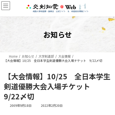
コ
ナ
ン
ビ
テ
ゲ
ン
ー
ツ
シ
へ
ョ
お知らせ
ス
ン
キ
に
ッ
移
プ
動
Home
お知らせ
大学剣道部
大会情報
【大会情報】10/25 全日本学生剣道優勝大会入場チケット 9/22〆切
【大会情報】10/25 全日本学生
剣道優勝大会入場チケット
9/22〆切
最
2009年9月18日
2022年2月20日
終
更