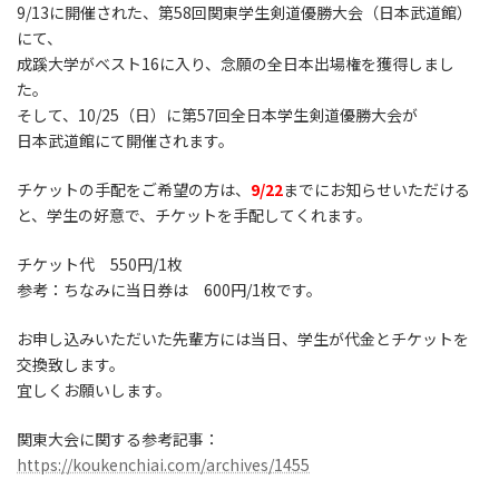
9/13に開催された、第58回関東学生剣道優勝大会（日本武道館）
新
にて、
日
時
成蹊大学がベスト16に入り、念願の全日本出場権を獲得しまし
:
た。
そして、10/25（日）に第57回全日本学生剣道優勝大会が
日本武道館にて開催されます。
チケットの手配をご希望の方は、
9/22
までにお知らせいただける
と、学生の好意で、チケットを手配してくれます。
チケット代 550円/1枚
参考：ちなみに当日券は 600円/1枚です。
お申し込みいただいた先輩方には当日、学生が代金とチケットを
交換致します。
宜しくお願いします。
関東大会に関する参考記事：
https://koukenchiai.com/archives/1455