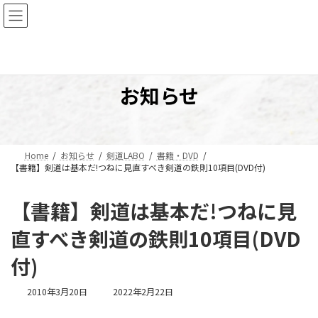
コ
ナ
ン
ビ
テ
ゲ
ン
ー
ツ
シ
へ
ョ
お知らせ
ス
ン
キ
に
ッ
移
プ
動
Home
お知らせ
剣道LABO
書籍・DVD
【書籍】剣道は基本だ!つねに見直すべき剣道の鉄則10項目(DVD付)
【書籍】剣道は基本だ!つねに見
直すべき剣道の鉄則10項目(DVD
付)
最
2010年3月20日
2022年2月22日
終
更