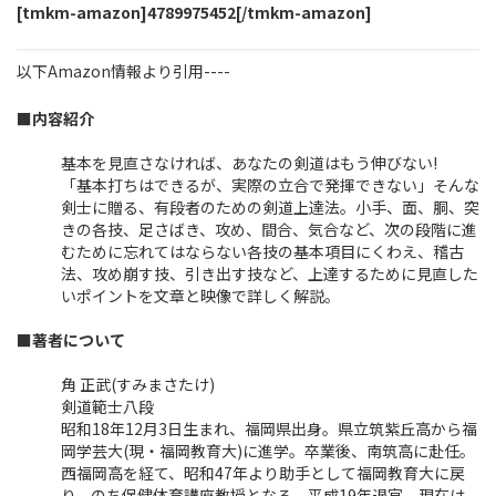
[tmkm-amazon]4789975452[/tmkm-amazon]
新
日
時
以下Amazon情報より引用----
:
■内容紹介
基本を見直さなければ、あなたの剣道はもう伸びない!
「基本打ちはできるが、実際の立合で発揮できない」そんな
剣士に贈る、有段者のための剣道上達法。小手、面、胴、突
きの各技、足さばき、攻め、間合、気合など、次の段階に進
むために忘れてはならない各技の基本項目にくわえ、稽古
法、攻め崩す技、引き出す技など、上達するために見直した
いポイントを文章と映像で詳しく解説。
■著者について
角 正武(すみまさたけ)
剣道範士八段
昭和18年12月3日生まれ、福岡県出身。県立筑紫丘高から福
岡学芸大(現・福岡教育大)に進学。卒業後、南筑高に赴任。
西福岡高を経て、昭和47年より助手として福岡教育大に戻
り、のち保健体育講座教授となる。平成19年退官、現在は