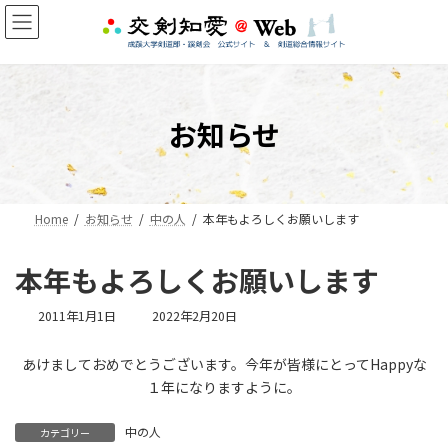
コ
ナ
ン
ビ
テ
ゲ
ン
ー
ツ
シ
へ
ョ
お知らせ
ス
ン
キ
に
ッ
移
プ
動
Home
お知らせ
中の人
本年もよろしくお願いします
本年もよろしくお願いします
最
2011年1月1日
2022年2月20日
終
更
あけましておめでとうございます。今年が皆様にとってHappyな
新
１年になりますように。
日
時
:
中の人
カテゴリー