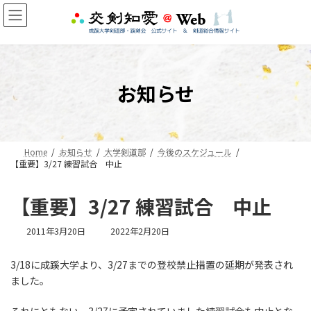
コ
ナ
ン
ビ
テ
ゲ
ン
ー
ツ
シ
へ
ョ
お知らせ
ス
ン
キ
に
ッ
移
プ
動
Home
お知らせ
大学剣道部
今後のスケジュール
【重要】3/27 練習試合 中止
【重要】3/27 練習試合 中止
最
2011年3月20日
2022年2月20日
終
更
3/18に成蹊大学より、3/27までの登校禁止措置の延期が発表され
新
ました。
日
時
: