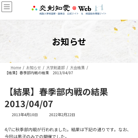
コ
ナ
ン
ビ
テ
ゲ
ン
ー
ツ
シ
へ
ョ
お知らせ
ス
ン
キ
に
ッ
移
プ
動
Home
お知らせ
大学剣道部
大会結果
【結果】春季部内戦の結果 2013/04/07
【結果】春季部内戦の結果
2013/04/07
最
2013年4月10日
2022年2月22日
終
更
4/7に秋季部内戦が行われました。結果は下記の通りです。なお、
新
今回は男子のみでの開催でした。
日