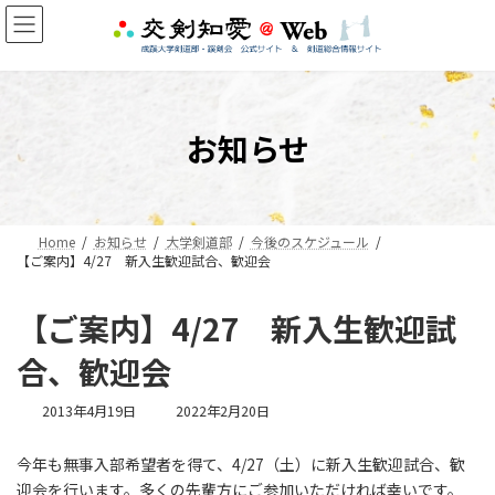
コ
ナ
ン
ビ
テ
ゲ
ン
ー
ツ
シ
へ
ョ
お知らせ
ス
ン
キ
に
ッ
移
プ
動
Home
お知らせ
大学剣道部
今後のスケジュール
【ご案内】4/27 新入生歓迎試合、歓迎会
【ご案内】4/27 新入生歓迎試
合、歓迎会
最
2013年4月19日
2022年2月20日
終
更
今年も無事入部希望者を得て、4/27（土）に新入生歓迎試合、歓
新
迎会を行います。多くの先輩方にご参加いただければ幸いです。
日