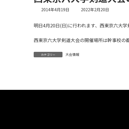
最
2014年4月19日
2022年2月20日
終
更
明日4月20日(日)に行われます、西東京六
新
日
時
西東京六大学剣道大会の開催場所は幹事校の
:
大会情報
カテゴリー