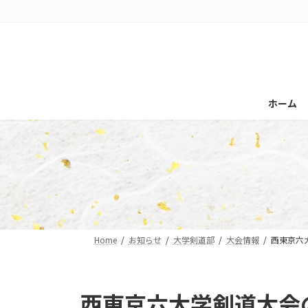
コ
ナ
ン
ビ
テ
ゲ
ン
ー
ツ
シ
へ
ョ
ホーム
ス
ン
キ
に
ッ
移
プ
動
Home
お知らせ
大学剣道部
大会情報
西東京六
西東京六大学剣道大会