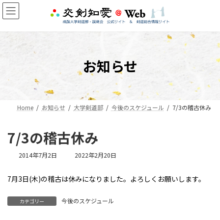
コ
ナ
ン
ビ
テ
ゲ
ン
ー
ツ
シ
へ
ョ
お知らせ
ス
ン
キ
に
ッ
移
プ
動
Home
お知らせ
大学剣道部
今後のスケジュール
7/3の稽古休み
7/3の稽古休み
最
2014年7月2日
2022年2月20日
終
更
7月3日(木)の稽古は休みになりました。よろしくお願いします。
新
日
時
今後のスケジュール
カテゴリー
: