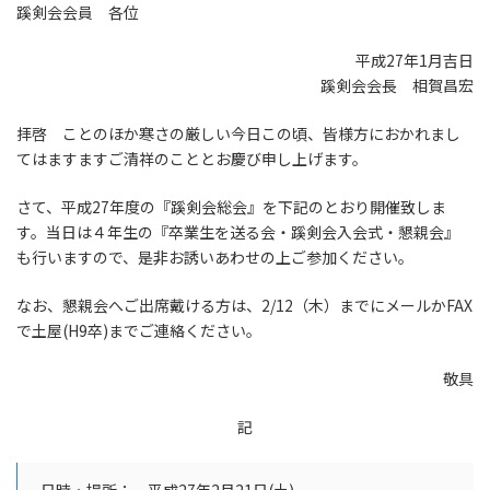
蹊剣会会員 各位
新
日
時
平成27年1月吉日
:
蹊剣会会長 相賀昌宏
拝啓 ことのほか寒さの厳しい今日この頃、皆様方におかれまし
てはますますご清祥のこととお慶び申し上げます。
さて、平成27年度の『蹊剣会総会』を下記のとおり開催致しま
す。当日は４年生の『卒業生を送る会・蹊剣会入会式・懇親会』
も行いますので、是非お誘いあわせの上ご参加ください。
なお、懇親会へご出席戴ける方は、2/12（木）までにメールかFAX
で土屋(H9卒)までご連絡ください。
敬具
記