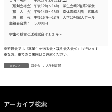
日時・場所： 平成27年2月21日(土)
（蹊剣会総会）午後12時〜14時 学生会館2階第2学食
（稽 古 会）午後14時～15時 南体育館３階 武道場
（懇 親 会）午後16時～18時 大学10号館大ホール
懇親会会費： ５,000円
学生の稽古と送別試合は１２時〜
※懇親会では『卒業生を送る会・蹊剣会入会式』も行います
※なお、車でのご来園はご遠慮ください。
蹊剣会
、
大学剣道部
カテゴリー
アーカイブ検索