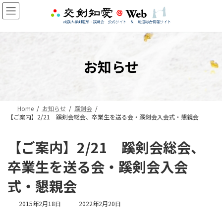
コ
ナ
ン
ビ
テ
ゲ
ン
ー
ツ
シ
へ
ョ
お知らせ
ス
ン
キ
に
ッ
移
プ
動
Home
お知らせ
蹊剣会
【ご案内】2/21 蹊剣会総会、卒業生を送る会・蹊剣会入会式・懇親会
【ご案内】2/21 蹊剣会総会、
卒業生を送る会・蹊剣会入会
式・懇親会
最
2015年2月18日
2022年2月20日
終
更