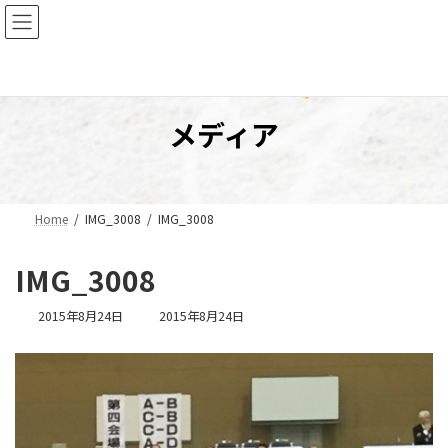
コ
ナ
ン
ビ
テ
ゲ
ン
ー
ツ
シ
へ
ョ
メディア
ス
ン
キ
に
ッ
移
プ
動
Home
IMG_3008
IMG_3008
IMG_3008
最
2015年8月24日
2015年8月24日
終
更
新
日
時
: