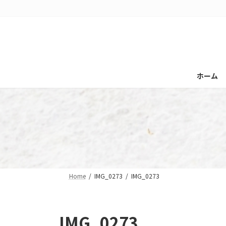
コ
ナ
ン
ビ
テ
ゲ
ン
ー
ツ
シ
へ
ョ
ホーム
ス
ン
キ
に
ッ
移
プ
動
Home
IMG_0273
IMG_0273
IMG_0273