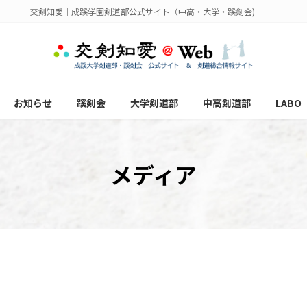
交剣知愛｜成蹊学園剣道部公式サイト（中高・大学・蹊剣会)
お知らせ
蹊剣会
大学剣道部
中高剣道部
LABO
メディア