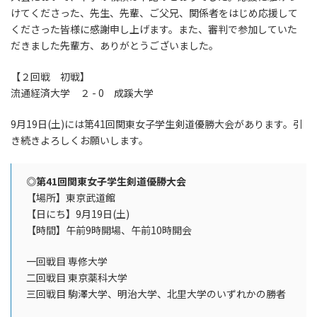
時
けてくださった、先生、先輩、ご父兄、関係者をはじめ応援して
:
くださった皆様に感謝申し上げます。また、審判で参加していた
だきました先輩方、ありがとうございました。
【２回戦 初戦】
流通経済大学 ２ - 0 成蹊大学
9月19日(土)には第41回関東女子学生剣道優勝大会があります。引
き続きよろしくお願いします。
◎第41回関東女子学生剣道優勝大会
【場所】東京武道館
【日にち】9月19日(土)
【時間】午前9時開場、午前10時開会
一回戦目 専修大学
二回戦目 東京薬科大学
三回戦目 駒澤大学、明治大学、北里大学のいずれかの勝者