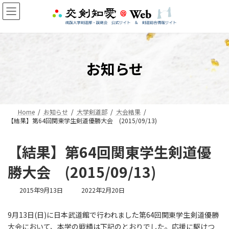
コ
ナ
ン
ビ
テ
ゲ
ン
ー
ツ
シ
へ
ョ
お知らせ
ス
ン
キ
に
ッ
移
プ
動
Home
お知らせ
大学剣道部
大会結果
【結果】第64回関東学生剣道優勝大会 (2015/09/13)
【結果】第64回関東学生剣道優
勝大会 (2015/09/13)
最
2015年9月13日
2022年2月20日
終
更
9月13日(日)に日本武道館で行われました第64回関東学生剣道優勝
新
大会において、本学の戦績は下記のとおりでした。応援に駆けつ
日