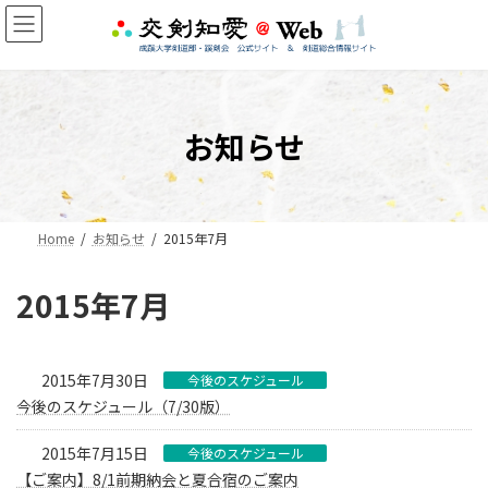
コ
ナ
ン
ビ
テ
ゲ
ン
ー
ツ
シ
へ
ョ
お知らせ
ス
ン
キ
に
ッ
移
プ
動
Home
お知らせ
2015年7月
2015年7月
2015年7月30日
今後のスケジュール
今後のスケジュール（7/30版）
2015年7月15日
今後のスケジュール
【ご案内】8/1前期納会と夏合宿のご案内