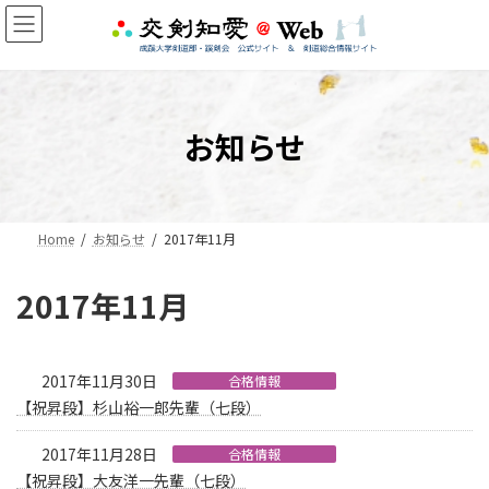
コ
ナ
ン
ビ
テ
ゲ
ン
ー
ツ
シ
へ
ョ
お知らせ
ス
ン
キ
に
ッ
移
プ
動
Home
お知らせ
2017年11月
2017年11月
2017年11月30日
合格情報
【祝昇段】杉山裕一郎先輩（七段）
2017年11月28日
合格情報
【祝昇段】大友洋一先輩（七段）