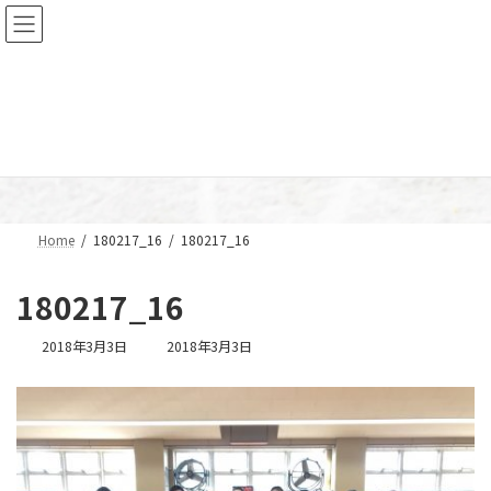
コ
ナ
ン
ビ
テ
ゲ
ン
ー
ツ
シ
へ
ョ
メディア
ス
ン
キ
に
ッ
移
プ
動
Home
180217_16
180217_16
180217_16
最
2018年3月3日
2018年3月3日
終
更
新
日
時
: