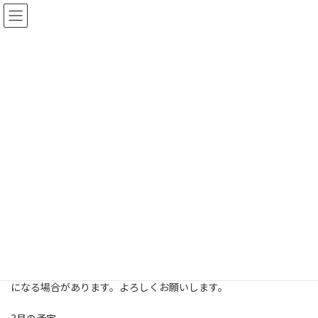
コ
ナ
ン
ビ
テ
ゲ
ン
ー
ツ
シ
へ
ョ
お知らせ
ス
ン
キ
に
ッ
移
プ
動
Home
お知らせ
大学剣道部
今後のスケジュール
今後のスケジュール（3/5版）
今後のスケジュール（3/5版）
最
2018年3月5日
2022年2月20日
終
更
今後の活動予定は下記のとおりです。行事や、出稽古などで変更
新
になる場合があります。よろしくお願いします。
日
時
: