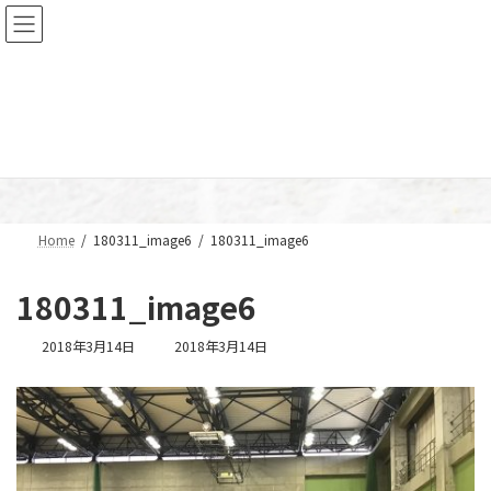
コ
ナ
ン
ビ
テ
ゲ
ン
ー
ツ
シ
へ
ョ
メディア
ス
ン
キ
に
ッ
移
プ
動
Home
180311_image6
180311_image6
180311_image6
最
2018年3月14日
2018年3月14日
終
更
新
日
時
: