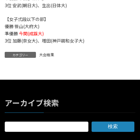
3位 安武(朝日大)、生出(日体大)
【女子弍段以下の部】
優勝 笹山(大府大)
準優勝
今関(成蹊大)
3位 加藤(奈女大)、増田(神戸親和女子大)
大会結果
カテゴリー
アーカイブ検索
検索