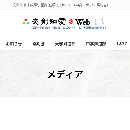
交剣知愛｜成蹊学園剣道部公式サイト（中高・大学・蹊剣会)
お知らせ
蹊剣会
大学剣道部
中高剣道部
LABO
メディア