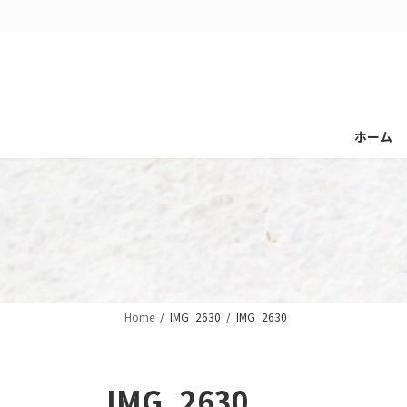
コ
ナ
ン
ビ
テ
ゲ
ン
ー
ツ
シ
へ
ョ
ホーム
ス
ン
キ
に
ッ
移
プ
動
Home
IMG_2630
IMG_2630
IMG_2630