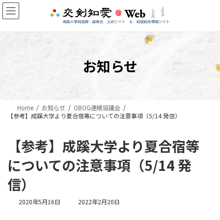
コ
ナ
ン
ビ
テ
ゲ
ン
ー
ツ
シ
へ
ョ
お知らせ
ス
ン
キ
に
ッ
移
プ
動
Home
お知らせ
OBOG連絡協議会
【参考】成蹊大学より夏合宿等についての注意事項（5/14 発信）
【参考】成蹊大学より夏合宿等
についての注意事項（5/14 発
信）
最
2020年5月16日
2022年2月20日
終
更