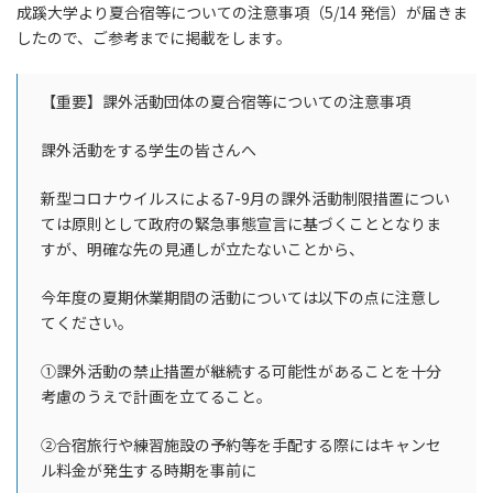
成蹊大学より夏合宿等についての注意事項（5/14 発信）が届きま
新
したので、ご参考までに掲載をします。
日
時
:
【重要】課外活動団体の夏合宿等についての注意事項
課外活動をする学生の皆さんへ
新型コロナウイルスによる7-9月の課外活動制限措置につい
ては原則として政府の緊急事態宣言に基づくこととなりま
すが、明確な先の見通しが立たないことから、
今年度の夏期休業期間の活動については以下の点に注意し
てください。
①課外活動の禁止措置が継続する可能性があることを十分
考慮のうえで計画を立てること。
②合宿旅行や練習施設の予約等を手配する際にはキャンセ
ル料金が発生する時期を事前に