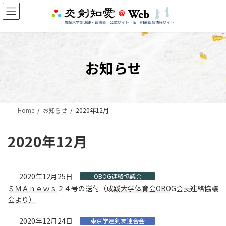
コ
ナ
ン
ビ
テ
ゲ
ン
ー
ツ
シ
へ
ョ
お知らせ
ス
ン
キ
に
ッ
移
プ
動
Home
お知らせ
2020年12月
2020年12月
2020年12月25日
OBOG連絡協議会
ＳＭＡｎｅｗｓ２４号の送付（成蹊大学体育会OBOG会長連絡協議
会より）
2020年12月24日
東京学連剣友連合会