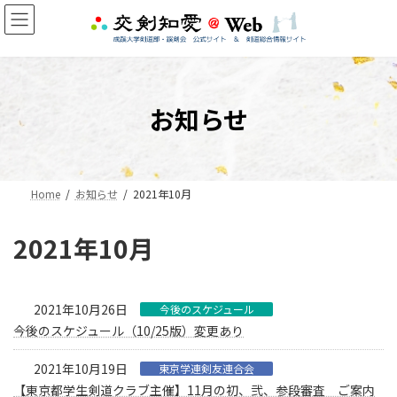
コ
ナ
ン
ビ
テ
ゲ
ン
ー
ツ
シ
へ
ョ
お知らせ
ス
ン
キ
に
ッ
移
プ
動
Home
お知らせ
2021年10月
2021年10月
2021年10月26日
今後のスケジュール
今後のスケジュール（10/25版）変更あり
2021年10月19日
東京学連剣友連合会
【東京都学生剣道クラブ主催】11月の初、弐、参段審査 ご案内