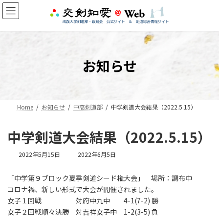
コ
ナ
ン
ビ
テ
ゲ
ン
ー
ツ
シ
へ
ョ
お知らせ
ス
ン
キ
に
ッ
移
プ
動
Home
お知らせ
中高剣道部
中学剣道大会結果（2022.5.15）
中学剣道大会結果（2022.5.15）
最
2022年5月15日
2022年6月5日
終
更
「中学第９ブロック夏季剣道シード権大会」 場所：調布中
新
コロナ禍、新しい形式で大会が開催されました。
日
時
女子１回戦 対府中九中 4-1(7-2) 勝
:
女子２回戦順々決勝 対吉祥女子中 1-2(3-5) 負