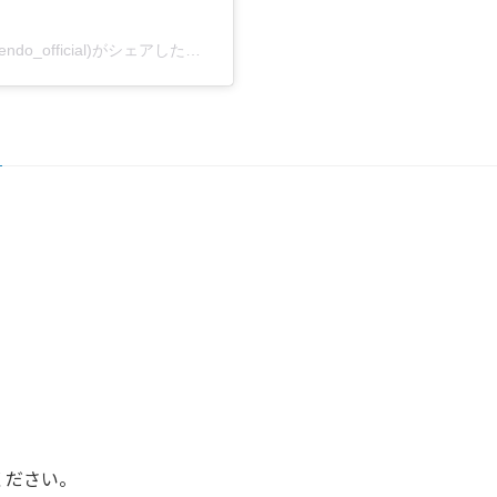
成蹊大学 体育会剣道部 公式アカウント(@seikei.kendo_official)がシェアした投稿
ください。