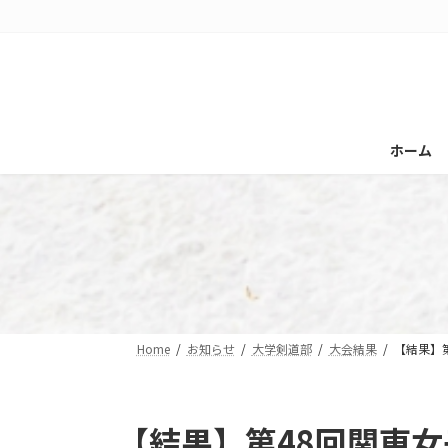
コ
ナ
ン
ビ
テ
ゲ
ン
ー
ツ
シ
へ
ョ
ホーム
ス
ン
キ
に
ッ
移
プ
動
Home
お知らせ
大学剣道部
大会結果
【結果】第
【結果】第48回関東女子