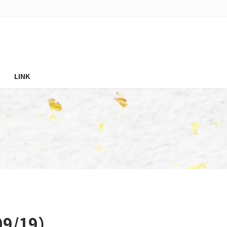
LINK
/19）