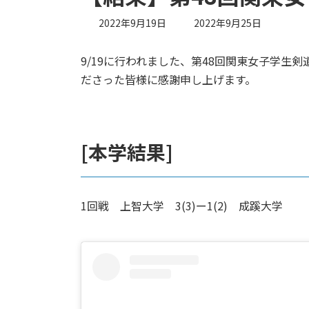
最
2022年9月19日
2022年9月25日
終
更
9/19に行われました、第48回関東女子学
新
日
ださった皆様に感謝申し上げます。
時
:
[本学結果]
1回戦 上智大学 3(3)ー1(2) 成蹊大学