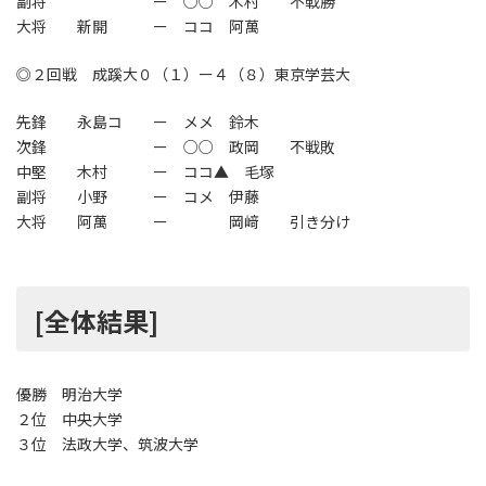
副将 ー ○○ 木村 不戦勝
大将 新開 ー ココ 阿萬
◎２回戦 成蹊大０（１）ー４（８）東京学芸大
先鋒 永島コ ー メメ 鈴木
次鋒 ー ○○ 政岡 不戦敗
中堅 木村 ー ココ▲ 毛塚
副将 小野 ー コメ 伊藤
大将 阿萬 ー 岡﨑 引き分け
[全体結果]
優勝 明治大学
２位 中央大学
３位 法政大学、筑波大学