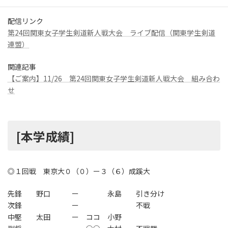
時
:
配信リンク
第24回関東女子学生剣道新人戦大会 ライブ配信（関東学生剣道
連盟）
関連記事
【ご案内】11/26 第24回関東女子学生剣道新人戦大会 組み合わ
せ
[本学成績]
◎１回戦 東京大０（０）ー３（６）成蹊大
先鋒 野口 ー 永島 引き分け
次鋒 ー 不戦
中堅 太田 ー ココ 小野