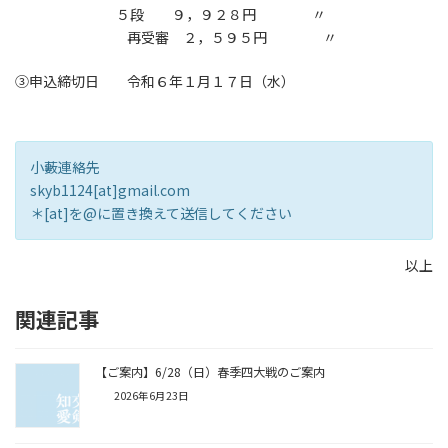
５段 ９，９２８円 〃
再受審 ２，５９５円 〃
③申込締切日 令和６年１月１７日（水）
小藪連絡先
skyb1124[at]gmail.com
＊[at]を@に置き換えて送信してください
以上
関連記事
【ご案内】6/28（日）春季四大戦のご案内
2026年6月23日