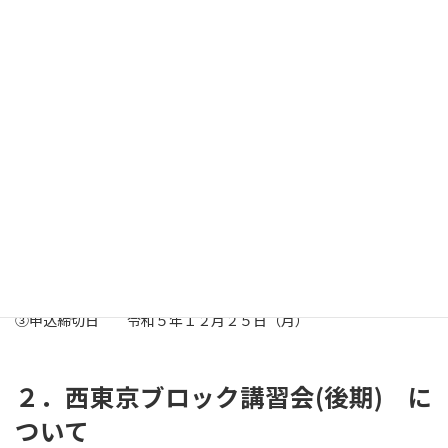
【福岡】
福岡市総合体育館
・７段 令和６年２月３日（土）
・６段 令和６年２月４日（日）
【長野】
長野市真島総合スポーツアリーナ（ホワイトリング）
・７段 令和６年２月１７日（土）
・６段 令和６月２日１８日（日）
②審査料
・７段 １５，２１９円 （学連手数料を含む）
・６段 １４，１１９円 〃
③申込締切日 令和５年１２月２５日（月）
２．西東京ブロック講習会(後期) に
ついて