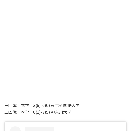
時
申し上げます。
:
10/6(日)に武蔵大学大学体育館で秋季四大戦（団体）が開催されま
す。
引き続き応援宜しくお願いします。
[本学結果]
一回戦 本学 3(5)-0(0) 東京理科大
二回戦 本学 0(0)-2(3) 日本体育大学
敗者復活戦
一回戦 本学 3(6)-0(0) 東京外国語大学
二回戦 本学 0(1)-3(5) 神奈川大学