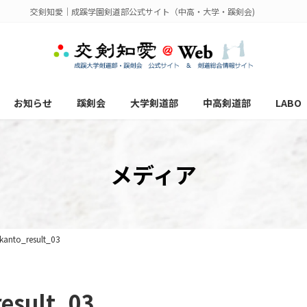
交剣知愛｜成蹊学園剣道部公式サイト（中高・大学・蹊剣会)
お知らせ
蹊剣会
大学剣道部
中高剣道部
LABO
メディア
anto_result_03
esult_03