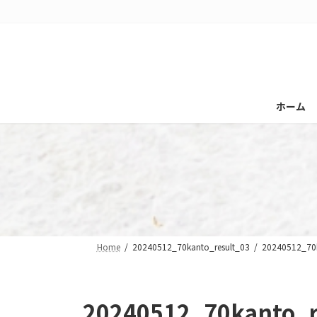
コ
ナ
ン
ビ
テ
ゲ
ン
ー
ツ
シ
へ
ョ
ホーム
ス
ン
キ
に
ッ
移
プ
動
Home
20240512_70kanto_result_03
20240512_70k
20240512_70kanto_r