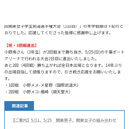
最
2025年5月12日
2025年5月12日
終
更
5月11日に行われました「第71回関東学生剣道選手権大会、第57
新
回関東女子学生剣道選手権大会（1日目）」の本学戦績は下記のと
日
時
おりでした。応援してくださった皆様に感謝申し上げます。
:
【祝・3回戦進出】
小野南さん（3年生）が2回戦まで勝ち抜き、5/25(日)の千葉ポート
アリーナで行われる大会2日目に進出いたしました。
あと2回（4回戦）勝ち上がれば全日本出場となります。14年ぶり
の出場目指して頑張りますので、引き続き応援をお願いいたしま
す。
・1回戦 小野メメ-メ星野（国際武道大）
・2回戦 小野メコ-椎崎（順天堂大）
関連記事
【ご案内】5/11、5/25 関東男子、関東女子の組み合わせ