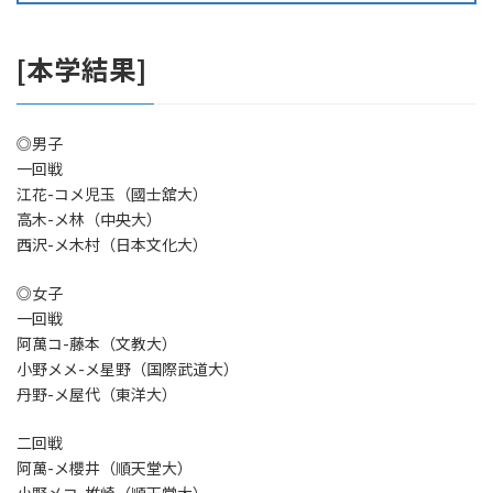
[本学結果]
◎男子
一回戦
江花-コメ児玉（國士舘大）
高木-メ林（中央大）
西沢-メ木村（日本文化大）
◎女子
一回戦
阿萬コ-藤本（文教大）
小野メメ-メ星野（国際武道大）
丹野-メ屋代（東洋大）
二回戦
阿萬-メ櫻井（順天堂大）