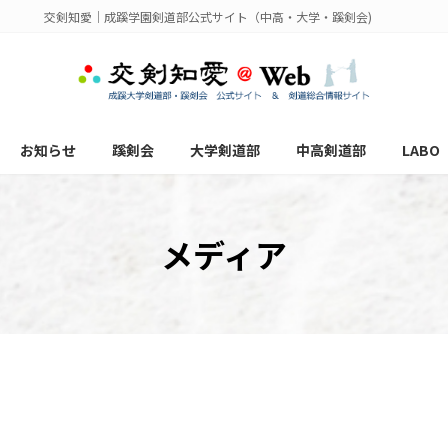
交剣知愛｜成蹊学園剣道部公式サイト（中高・大学・蹊剣会)
お知らせ
蹊剣会
大学剣道部
中高剣道部
LABO
メディア