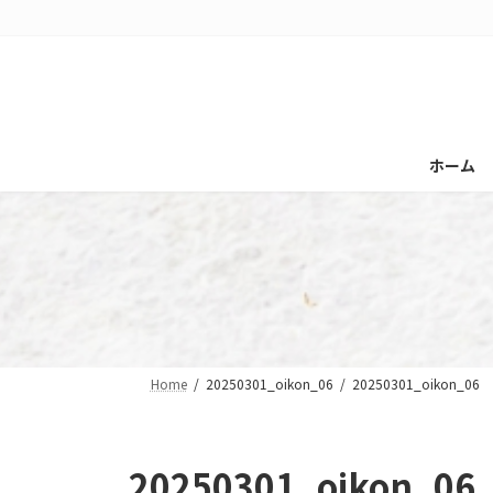
コ
ナ
ン
ビ
テ
ゲ
ン
ー
ツ
シ
へ
ョ
ホーム
ス
ン
キ
に
ッ
移
プ
動
Home
20250301_oikon_06
20250301_oikon_06
20250301_oikon_06