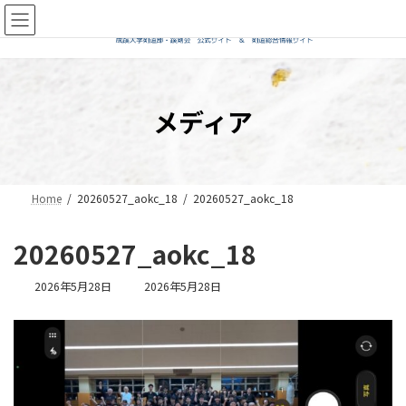
コ
ナ
ン
ビ
テ
ゲ
ン
ー
ツ
シ
へ
ョ
メディア
ス
ン
キ
に
ッ
移
プ
動
Home
20260527_aokc_18
20260527_aokc_18
20260527_aokc_18
最
2026年5月28日
2026年5月28日
終
更
新
日
時
: