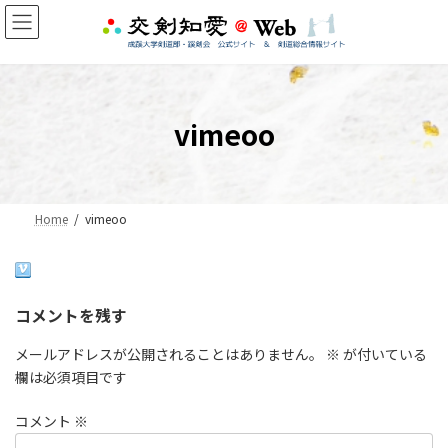
コ
ナ
ン
ビ
テ
ゲ
ン
ー
ツ
シ
へ
ョ
vimeoo
ス
ン
キ
に
ッ
移
プ
動
Home
vimeoo
コメントを残す
メールアドレスが公開されることはありません。
※
が付いている
欄は必須項目です
コメント
※