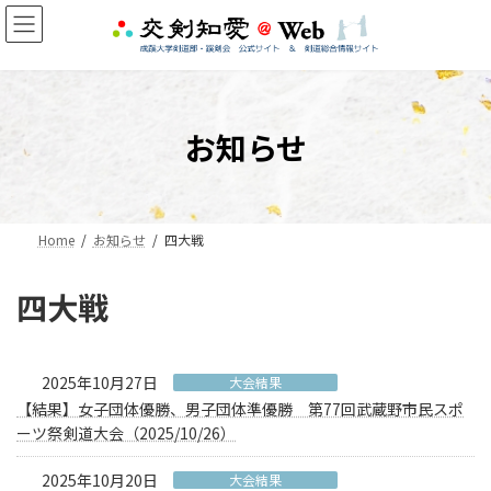
コ
ナ
ン
ビ
テ
ゲ
ン
ー
ツ
シ
へ
ョ
お知らせ
ス
ン
キ
に
ッ
移
プ
動
Home
お知らせ
四大戦
四大戦
2025年10月27日
大会結果
【結果】女子団体優勝、男子団体準優勝 第77回武蔵野市民スポ
ーツ祭剣道大会（2025/10/26）
2025年10月20日
大会結果