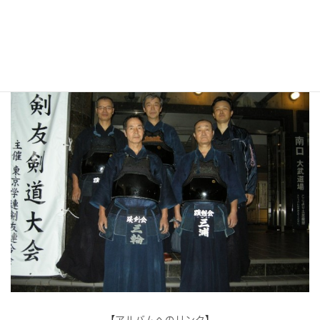
時
:
その時の写真を矢野先輩よりご提供頂きました。ありがとうござ
います。
【
アルバムへのリンク
】