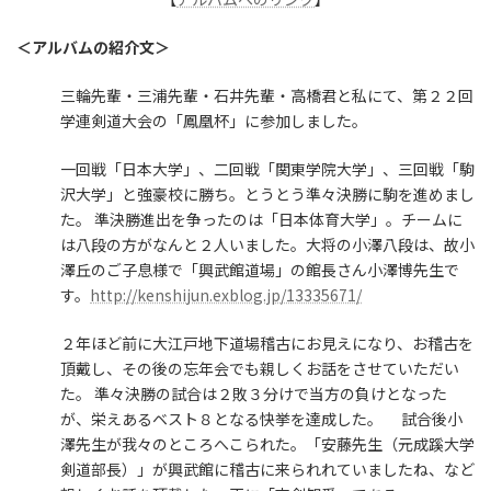
＜アルバムの紹介文＞
三輪先輩・三浦先輩・石井先輩・高橋君と私にて、第２２回
学連剣道大会の「鳳凰杯」に参加しました。
一回戦「日本大学」、二回戦「関東学院大学」、三回戦「駒
沢大学」と強豪校に勝ち。とうとう準々決勝に駒を進めまし
た。 準決勝進出を争ったのは「日本体育大学」。チームに
は八段の方がなんと２人いました。大将の小澤八段は、故小
澤丘のご子息様で「興武館道場」の館長さん小澤博先生で
す。
http://kenshijun.exblog.jp/13335671/
２年ほど前に大江戸地下道場稽古にお見えになり、お稽古を
頂戴し、その後の忘年会でも親しくお話をさせていただい
た。 準々決勝の試合は２敗３分けで当方の負けとなった
が、栄えあるベスト８となる快挙を達成した。 試合後小
澤先生が我々のところへこられた。「安藤先生（元成蹊大学
剣道部長）」が興武館に稽古に来られれていましたね、など