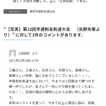
親しくお話を頂戴した。正に「交剣知愛」である。
東京学連剣友連合会
カテゴリー
“
【写真】第22回学連剣友剣道大会 （矢野先輩よ
り）
” に対して1件のコメントがあります。
小田部裕
より:
2011年12月14日 21:55
三輪さん、三浦さん、石井さん、矢野さん、高橋さん。
素晴らしい快挙、誠におめでとうございました！！！。
学連剣友剣道大会において、今までは２回戦まで勝つのが
精一杯でしたが、皆さんで一気にその壁を破ってくれまし
たね！！。日頃の稽古の賜物と心からお祝い申しあげま
す。
来年はベスト４を狙って、今まで以上に稽古に励み、挑戦