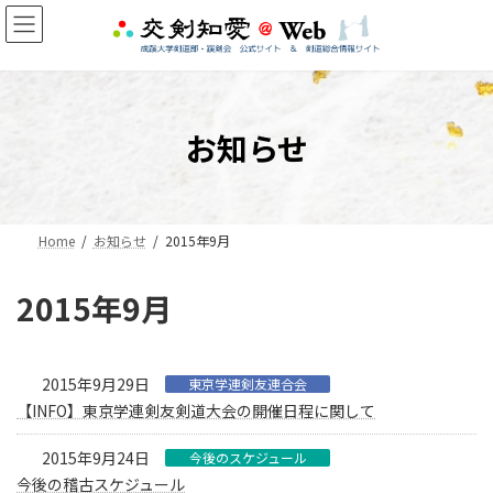
コ
ナ
ン
ビ
テ
ゲ
ン
ー
ツ
シ
へ
ョ
お知らせ
ス
ン
キ
に
ッ
移
プ
動
Home
お知らせ
2015年9月
2015年9月
2015年9月29日
東京学連剣友連合会
【INFO】東京学連剣友剣道大会の開催日程に関して
2015年9月24日
今後のスケジュール
今後の稽古スケジュール